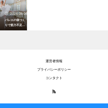
2026.08.08
バレエの体づく
りで筋力不足を
解消する対策！
引き上げのコツ
とは
2026.08.07
運営者情報
バレエ鑑賞の髪
プライバシーポリシー
型で盛りすぎが
注意される訳！
コンタクト
後ろの席への配
慮とは
2026.08.07