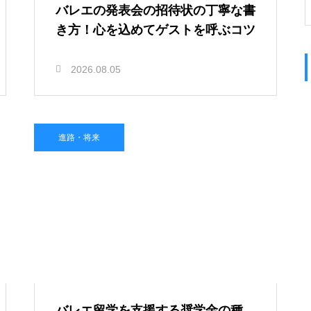
バレエの発表会の招待状の丁寧な書
き方！心を込めてゲストを呼ぶコツ
2026.08.05
進路・将来
バレエ留学を支援する奨学金の種