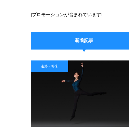
[プロモーションが含まれています]
2026.08.05
新着記事
バレエの発表会の招待状の丁寧な書き方！心を込
めてゲストを呼ぶコツ
進路・将来