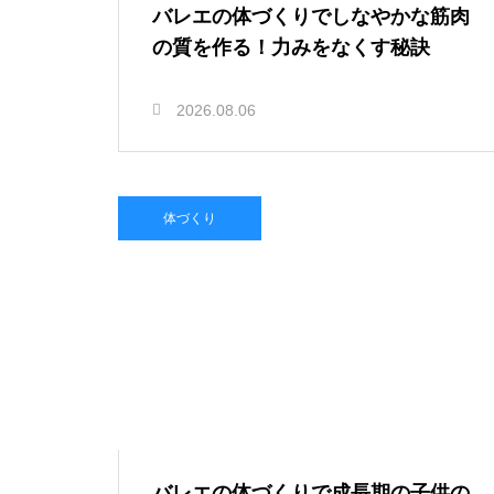
バレエの体づくりでしなやかな筋肉
の質を作る！力みをなくす秘訣
2026.08.06
体づくり
バレエの体づくりで成長期の子供の