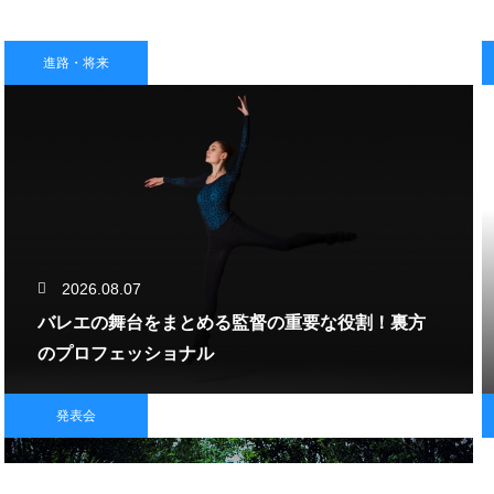
進路・将来
2026.08.07
バレエの舞台をまとめる監督の重要な役割！裏方
のプロフェッショナル
発表会