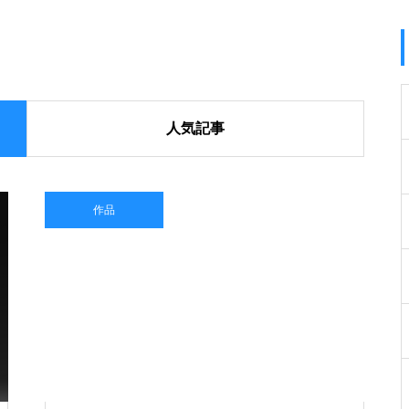
2026.08.05
人気記事
バレエの体づくりで成長期の子供の注意点！無理
なダイエットを防ぎ健康に
作品