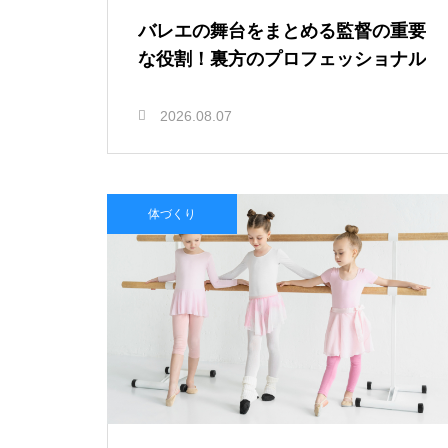
バレエの舞台をまとめる監督の重要
な役割！裏方のプロフェッショナル
2026.08.07
体づくり