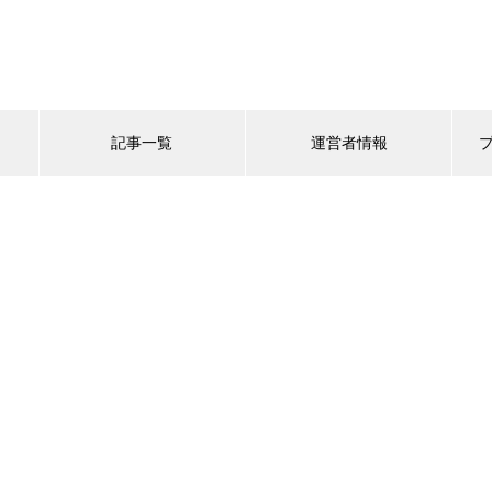
記事一覧
運営者情報