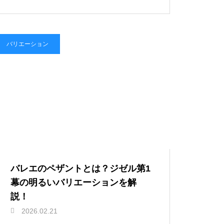
バリエーション
バレエのペザントとは？ジゼル第1
幕の明るいバリエーションを解
説！
2026.02.21