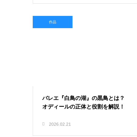
作品
バレエ『白鳥の湖』の黒鳥とは？
オディールの正体と役割を解説！
2026.02.21