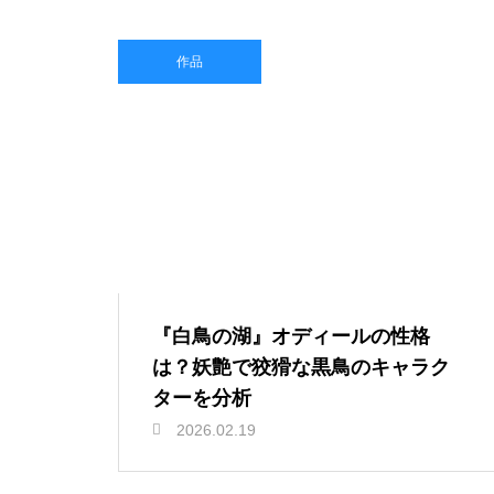
作品
『白鳥の湖』オディールの性格
は？妖艶で狡猾な黒鳥のキャラク
ターを分析
2026.02.19