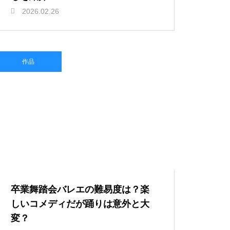
2026.02.26
作品
卒業舞踏会バレエの難易度は？楽
しいコメディだが踊りは意外と大
変？