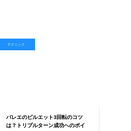
テクニック
バレエのピルエット3回転のコツ
は？トリプルターン成功へのポイ