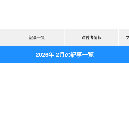
記事一覧
運営者情報
2026年 2月の記事一覧