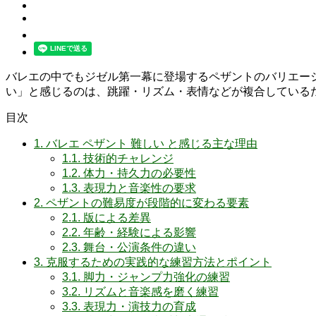
バレエの中でもジゼル第一幕に登場するペザントのバリエー
い」と感じるのは、跳躍・リズム・表情などが複合している
目次
1.
バレエ ペザント 難しい と感じる主な理由
1.1.
技術的チャレンジ
1.2.
体力・持久力の必要性
1.3.
表現力と音楽性の要求
2.
ペザントの難易度が段階的に変わる要素
2.1.
版による差異
2.2.
年齢・経験による影響
2.3.
舞台・公演条件の違い
3.
克服するための実践的な練習方法とポイント
3.1.
脚力・ジャンプ力強化の練習
3.2.
リズムと音楽感を磨く練習
3.3.
表現力・演技力の育成