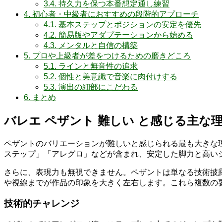
3.4.
持久力を保つ本番想定通し練習
4.
初心者・中級者におすすめの段階的アプローチ
4.1.
基本ステップとポジションの安定を優先
4.2.
簡易版やアダプテーションから始める
4.3.
メンタルと自信の構築
5.
プロや上級者が差をつけるための磨きどころ
5.1.
ラインと無音性の追求
5.2.
個性と美意識で音楽に肉付けする
5.3.
演出の細部にこだわる
6.
まとめ
バレエ ペザント 難しい と感じる主な
ペザントのバリエーションが難しいと感じられる最も大きな
ステップ」「アレグロ」などが含まれ、安定した脚力と高い
さらに、表現力も無視できません。ペザントは単なる技術披
や視線までが作品の印象を大きく左右します。これら複数の
技術的チャレンジ