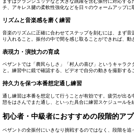
まずはグランジュッテなど大きな跳躍を含む振付に対応する
チ、アキレス腱の柔軟性強化などを日々のウォームアップに
リズムと音楽感を磨く練習
音楽のリズムに正確に合わせてステップを刻むには、まず音
り入れること。振付の中で間を感じ取ることができれば、動
表現力・演技力の育成
ペザントでは「農民らしさ」「村人の喜び」というキャラク
と。練習中に鏡で確認する、ビデオで自分の動きを撮影する
持久力を保つ本番想定通し練習
通し練習は本番を想定して行うことが有効です。疲労が出る
憩をはさんでまた通し、といった具合に練習スケジュールを
初心者・中級者におすすめの段階的ア
ペザントの全振付にいきなり挑戦するのではなく、段階を追