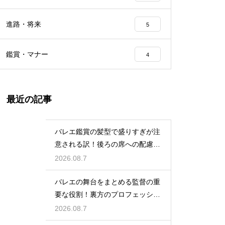
進路・将来
5
鑑賞・マナー
4
最近の記事
バレエ鑑賞の髪型で盛りすぎが注
意される訳！後ろの席への配慮と
は
2026.08.7
バレエの舞台をまとめる監督の重
要な役割！裏方のプロフェッショ
ナル
2026.08.7