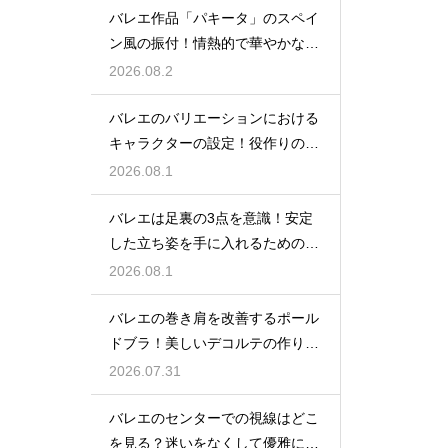
バレエ作品「パキータ」のスペイ
ン風の振付！情熱的で華やかな舞
台の魅力
2026.08.2
バレエのバリエーションにおける
キャラクターの設定！役作りの重
要性
2026.08.1
バレエは足裏の3点を意識！安定
した立ち姿を手に入れるための秘
訣
2026.08.1
バレエの巻き肩を改善するポール
ドブラ！美しいデコルテの作り方
とは
2026.07.31
バレエのセンターでの視線はどこ
を見る？迷いをなくして優雅に踊