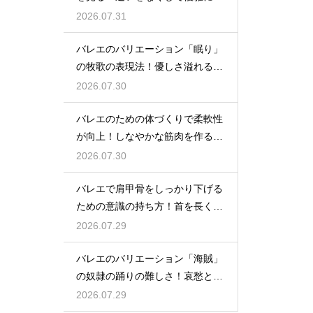
る
2026.07.31
バレエのバリエーション「眠り」
の牧歌の表現法！優しさ溢れる踊
り
2026.07.30
バレエのための体づくりで柔軟性
が向上！しなやかな筋肉を作る毎
日の新習慣
2026.07.30
バレエで肩甲骨をしっかり下げる
ための意識の持ち方！首を長く見
せる
2026.07.29
バレエのバリエーション「海賊」
の奴隷の踊りの難しさ！哀愁とテ
クニック
2026.07.29