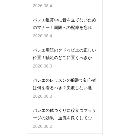
2026.08.4
バレエ鑑賞中に音を立てないため
のマナー！周囲への配慮を忘れず
に
2026.08.4
バレエ用語のクドゥピエの正しい
位置！軸足のどこに置くべきかを
徹底解説
2026.08.3
バレエのレッスンの服装で初心者
は何を着るべき？失敗しない選び
方
2026.08.3
バレエの体づくりに役立つマッサ
ージの効果！血流を良くしてむく
みスッキリ
2026.08.2