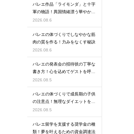
バレエ作品「ライモンダ」と十字
軍の物語！異国情緒漂う華やかな
踊りを堪能
2026.08.6
バレエの体づくりでしなやかな筋
肉の質を作る！力みをなくす秘訣
2026.08.6
バレエの発表会の招待状の丁寧な
書き方！心を込めてゲストを呼ぶ
コツ
2026.08.5
バレエの体づくりで成長期の子供
の注意点！無理なダイエットを防
ぎ健康に
2026.08.5
バレエ留学を支援する奨学金の種
類！夢を叶えるための資金調達法