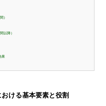
週間）
）
週間以降）
効果
における基本要素と役割