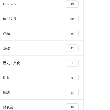
レッスン
43
体づくり
394
作品
76
基礎
12
歴史・文化
1
用具
9
用語
23
発表会
19