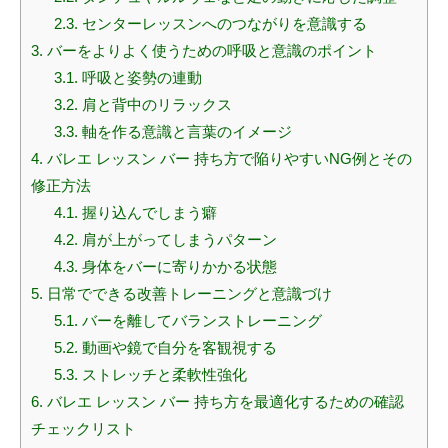
2.3.
センターレッスンへのつながりを意識する
3.
バーをよりよく使うための呼吸と意識のポイント
3.1.
呼吸と姿勢の連動
3.2.
肩と背中のリラックス
3.3.
軸を作る意識と言葉のイメージ
4.
バレエ レッスン バー 持ち方で陥りやすいNG例とその
修正方法
4.1.
握り込んでしまう癖
4.2.
肩が上がってしまうパターン
4.3.
身体をバーに寄りかかる状態
5.
日常でできる改善トレーニングと意識づけ
5.1.
バーを離してバランストレーニング
5.2.
動画や鏡で自分を客観視する
5.3.
ストレッチと柔軟性強化
6.
バレエ レッスン バー 持ち方を最適化するための確認
チェックリスト