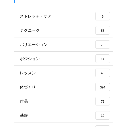
ストレッチ・ケア
3
テクニック
56
バリエーション
79
ポジション
14
レッスン
43
体づくり
394
作品
75
基礎
12