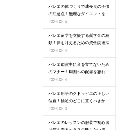
バレエの体づくりで成長期の子供
の注意点！無理なダイエットを防
ぎ健康に
2026.08.5
バレエ留学を支援する奨学金の種
類！夢を叶えるための資金調達法
2026.08.4
バレエ鑑賞中に音を立てないため
のマナー！周囲への配慮を忘れず
に
2026.08.4
バレエ用語のクドゥピエの正しい
位置！軸足のどこに置くべきかを
徹底解説
2026.08.3
バレエのレッスンの服装で初心者
は何を着るべき？失敗しない選び