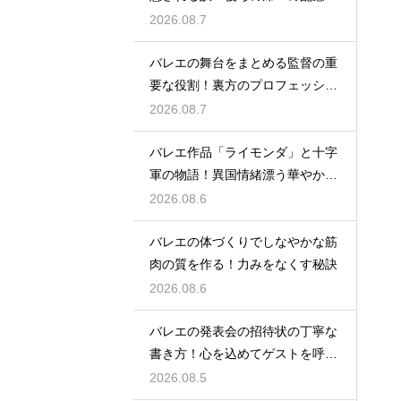
は
2026.08.7
バレエの舞台をまとめる監督の重
要な役割！裏方のプロフェッショ
ナル
2026.08.7
バレエ作品「ライモンダ」と十字
軍の物語！異国情緒漂う華やかな
踊りを堪能
2026.08.6
バレエの体づくりでしなやかな筋
肉の質を作る！力みをなくす秘訣
2026.08.6
バレエの発表会の招待状の丁寧な
書き方！心を込めてゲストを呼ぶ
コツ
2026.08.5