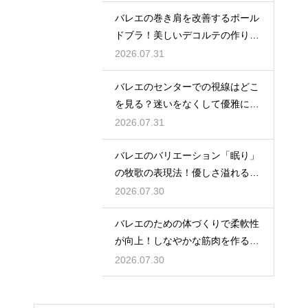
バレエの巻き肩を改善するポール
ドブラ！美しいデコルテの作り方
とは
2026.07.31
バレエのセンターでの視線はどこ
を見る？迷いをなくして優雅に踊
る
2026.07.31
バレエのバリエーション「眠り」
の牧歌の表現法！優しさ溢れる踊
り
2026.07.30
バレエのための体づくりで柔軟性
が向上！しなやかな筋肉を作る毎
日の新習慣
2026.07.30