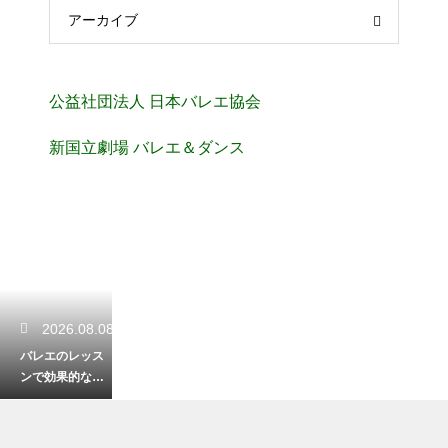
アーカイブ
公益社団法人 日本バレエ協会
新国立劇場 バレエ＆ダンス
2026.08.08
バレエのレッス
ンで効果的な呼
吸法を実践！上
達を加速させる
秘密