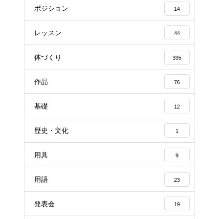
ポジション
14
レッスン
44
体づくり
395
作品
76
基礎
12
歴史・文化
1
用具
9
用語
23
発表会
19