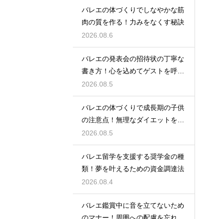
バレエの体づくりでしなやかな筋
肉の質を作る！力みをなくす秘訣
2026.08.6
バレエの発表会の招待状の丁寧な
書き方！心を込めてゲストを呼ぶ
コツ
2026.08.5
バレエの体づくりで成長期の子供
の注意点！無理なダイエットを防
ぎ健康に
2026.08.5
バレエ留学を支援する奨学金の種
類！夢を叶えるための資金調達法
2026.08.4
バレエ鑑賞中に音を立てないため
のマナー！周囲への配慮を忘れず