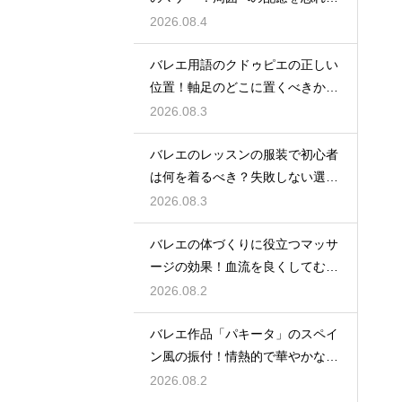
に
2026.08.4
バレエ用語のクドゥピエの正しい
位置！軸足のどこに置くべきかを
徹底解説
2026.08.3
バレエのレッスンの服装で初心者
は何を着るべき？失敗しない選び
方
2026.08.3
バレエの体づくりに役立つマッサ
ージの効果！血流を良くしてむく
みスッキリ
2026.08.2
バレエ作品「パキータ」のスペイ
ン風の振付！情熱的で華やかな舞
台の魅力
2026.08.2