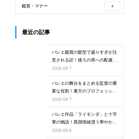
鑑賞・マナー
4
最近の記事
バレエ鑑賞の髪型で盛りすぎが注
意される訳！後ろの席への配慮と
は
2026.08.7
バレエの舞台をまとめる監督の重
要な役割！裏方のプロフェッショ
ナル
2026.08.7
バレエ作品「ライモンダ」と十字
軍の物語！異国情緒漂う華やかな
踊りを堪能
2026.08.6