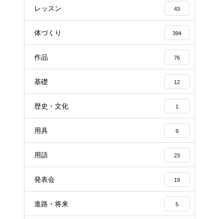
レッスン
43
体づくり
394
作品
76
基礎
12
歴史・文化
1
用具
9
用語
23
発表会
19
進路・将来
5