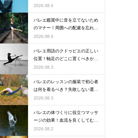
2026.08.4
バレエ鑑賞中に音を立てないため
のマナー！周囲への配慮を忘れず
に
2026.08.4
バレエ用語のクドゥピエの正しい
位置！軸足のどこに置くべきかを
徹底解説
2026.08.3
バレエのレッスンの服装で初心者
は何を着るべき？失敗しない選び
方
2026.08.3
バレエの体づくりに役立つマッサ
ージの効果！血流を良くしてむく
みスッキリ
2026.08.2