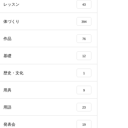
レッスン
43
体づくり
394
作品
76
基礎
12
歴史・文化
1
用具
9
用語
23
発表会
19