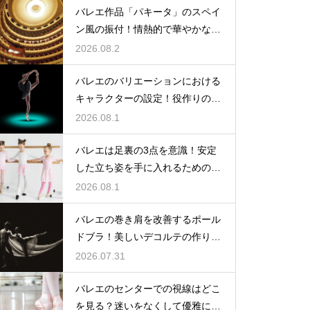
バレエ作品「パキータ」のスペイ
ン風の振付！情熱的で華やかな舞
台の魅力
2026.08.2
バレエのバリエーションにおける
キャラクターの設定！役作りの重
要性
2026.08.1
バレエは足裏の3点を意識！安定
した立ち姿を手に入れるための秘
訣
2026.08.1
バレエの巻き肩を改善するポール
ドブラ！美しいデコルテの作り方
とは
2026.07.31
バレエのセンターでの視線はどこ
を見る？迷いをなくして優雅に踊