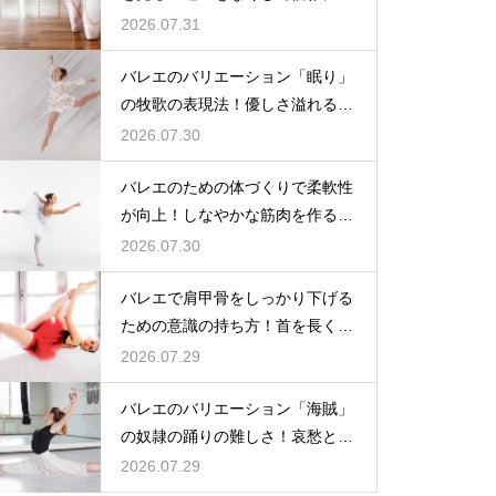
る
2026.07.31
バレエのバリエーション「眠り」
の牧歌の表現法！優しさ溢れる踊
り
2026.07.30
バレエのための体づくりで柔軟性
が向上！しなやかな筋肉を作る毎
日の新習慣
2026.07.30
バレエで肩甲骨をしっかり下げる
ための意識の持ち方！首を長く見
せる
2026.07.29
バレエのバリエーション「海賊」
の奴隷の踊りの難しさ！哀愁とテ
クニック
2026.07.29