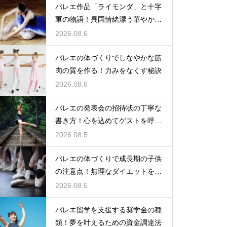
バレエ作品「ライモンダ」と十字
軍の物語！異国情緒漂う華やかな
踊りを堪能
2026.08.6
バレエの体づくりでしなやかな筋
肉の質を作る！力みをなくす秘訣
2026.08.6
バレエの発表会の招待状の丁寧な
書き方！心を込めてゲストを呼ぶ
コツ
2026.08.5
バレエの体づくりで成長期の子供
の注意点！無理なダイエットを防
ぎ健康に
2026.08.5
バレエ留学を支援する奨学金の種
類！夢を叶えるための資金調達法