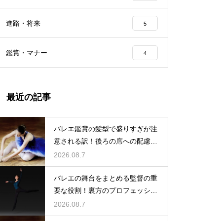
進路・将来
5
鑑賞・マナー
4
最近の記事
バレエ鑑賞の髪型で盛りすぎが注
意される訳！後ろの席への配慮と
は
2026.08.7
バレエの舞台をまとめる監督の重
要な役割！裏方のプロフェッショ
ナル
2026.08.7