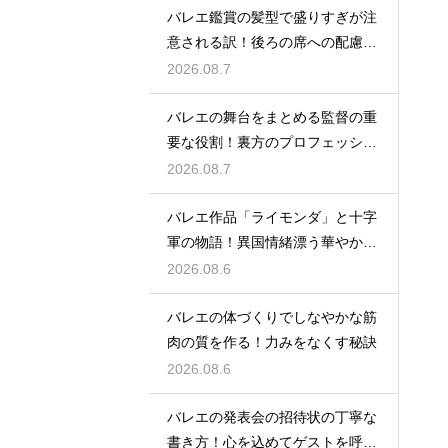
バレエ鑑賞の髪型で盛りすぎが注
意される訳！後ろの席への配慮と
は
2026.08.7
バレエの舞台をまとめる監督の重
要な役割！裏方のプロフェッショ
ナル
2026.08.7
バレエ作品「ライモンダ」と十字
軍の物語！異国情緒漂う華やかな
踊りを堪能
2026.08.6
バレエの体づくりでしなやかな筋
肉の質を作る！力みをなくす秘訣
2026.08.6
バレエの発表会の招待状の丁寧な
書き方！心を込めてゲストを呼ぶ