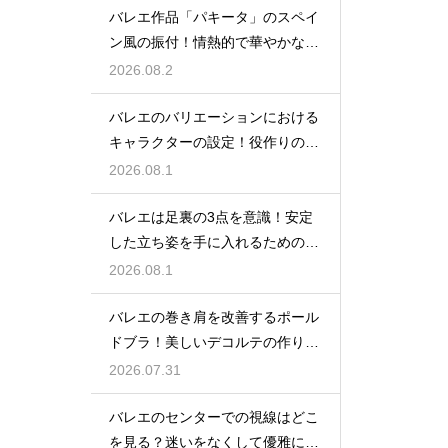
バレエ作品「パキータ」のスペイ
ン風の振付！情熱的で華やかな舞
台の魅力
2026.08.2
バレエのバリエーションにおける
キャラクターの設定！役作りの重
要性
2026.08.1
バレエは足裏の3点を意識！安定
した立ち姿を手に入れるための秘
訣
2026.08.1
バレエの巻き肩を改善するポール
ドブラ！美しいデコルテの作り方
とは
2026.07.31
バレエのセンターでの視線はどこ
を見る？迷いをなくして優雅に踊