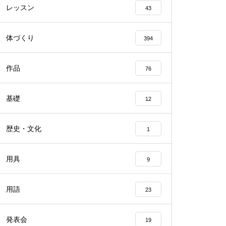
レッスン
43
体づくり
394
作品
76
基礎
12
歴史・文化
1
用具
9
用語
23
発表会
19