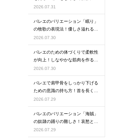
る
2026.07.31
バレエのバリエーション「眠り」
の牧歌の表現法！優しさ溢れる踊
り
2026.07.30
バレエのための体づくりで柔軟性
が向上！しなやかな筋肉を作る毎
日の新習慣
2026.07.30
バレエで肩甲骨をしっかり下げる
ための意識の持ち方！首を長く見
せる
2026.07.29
バレエのバリエーション「海賊」
の奴隷の踊りの難しさ！哀愁とテ
クニック
2026.07.29