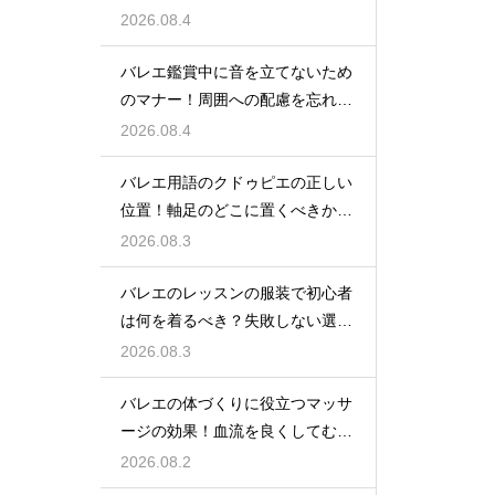
2026.08.4
バレエ鑑賞中に音を立てないため
のマナー！周囲への配慮を忘れず
に
2026.08.4
バレエ用語のクドゥピエの正しい
位置！軸足のどこに置くべきかを
徹底解説
2026.08.3
バレエのレッスンの服装で初心者
は何を着るべき？失敗しない選び
方
2026.08.3
バレエの体づくりに役立つマッサ
ージの効果！血流を良くしてむく
みスッキリ
2026.08.2