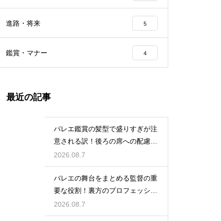
進路・将来
5
鑑賞・マナー
4
最近の記事
バレエ鑑賞の髪型で盛りすぎが注
意される訳！後ろの席への配慮と
は
2026.08.7
バレエの舞台をまとめる監督の重
要な役割！裏方のプロフェッショ
ナル
2026.08.7