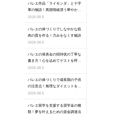
バレエ作品「ライモンダ」と十字
軍の物語！異国情緒漂う華やかな
踊りを堪能
2026.08.6
バレエの体づくりでしなやかな筋
肉の質を作る！力みをなくす秘訣
2026.08.6
バレエの発表会の招待状の丁寧な
書き方！心を込めてゲストを呼ぶ
コツ
2026.08.5
バレエの体づくりで成長期の子供
の注意点！無理なダイエットを防
ぎ健康に
2026.08.5
バレエ留学を支援する奨学金の種
類！夢を叶えるための資金調達法