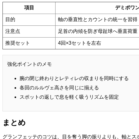
項目
デミポワ
目的
軸の垂直性とカウントの統一を習得
注意点
足首の内傾を防ぎ母趾球へ垂直荷重
推奨セット
4回×3セットを左右
強化ポイントのメモ
腕の閉じ終わりとレティレの収まりを同時にする
各回のルルヴェ高さを同じに揃える
スポットの返しで息を軽く吸うリズムを固定
まとめ
グランフェッテのコツは、目を奪う脚の振りよりも、軸とス