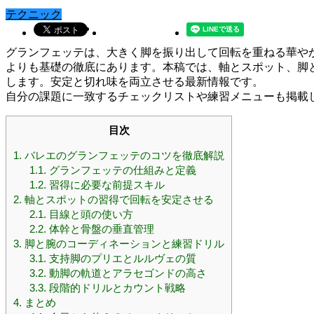
テクニック
グランフェッテは、大きく脚を振り出して回転を重ねる華や
よりも基礎の徹底にあります。本稿では、軸とスポット、脚
します。安定と切れ味を両立させる最新情報です。
自分の課題に一致するチェックリストや練習メニューも掲載
目次
1.
バレエのグランフェッテのコツを徹底解説
1.1.
グランフェッテの仕組みと定義
1.2.
習得に必要な前提スキル
2.
軸とスポットの習得で回転を安定させる
2.1.
目線と頭の使い方
2.2.
体幹と骨盤の垂直管理
3.
脚と腕のコーディネーションと練習ドリル
3.1.
支持脚のプリエとルルヴェの質
3.2.
動脚の軌道とアラセゴンドの高さ
3.3.
段階的ドリルとカウント戦略
4.
まとめ