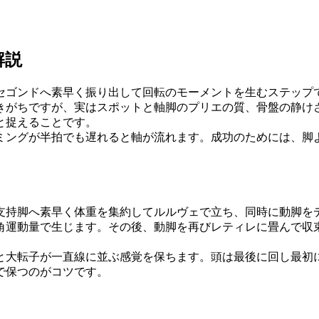
解説
セゴンドへ素早く振り出して回転のモーメントを生むステップ
きがちですが、実はスポットと軸脚のプリエの質、骨盤の静け
と捉えることです。
ミングが半拍でも遅れると軸が流れます。成功のためには、脚
支持脚へ素早く体重を集約してルルヴェで立ち、同時に動脚を
角運動量で生じます。その後、動脚を再びレティレに畳んで収
と大転子が一直線に並ぶ感覚を保ちます。頭は最後に回し最初
で保つのがコツです。