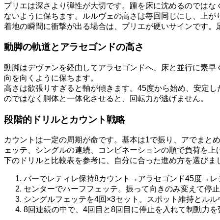
プリエは深さより弾性が大切です。踵を床に沈めるのではな
ないように保ちます。ルルヴェの高さは毎回同じにし、上が
着地の瞬間に衝撃が出る場合は、プリエが硬いサインです。
動脚の軌道とアラセゴンドの高さ
動脚はデヴァンを経由してアラセゴンドへ、床と並行に素早
向を向くように保ちます。
高さは欲張りすぎると軸が傾きます。45度から始め、安定し
のではなく胴体と一体化させると、回転力が逃げません。
段階的ドリルとカウント戦略
カウントは一定の周期が命です。基本は1で振り、アでまと
ェッテ、シングルの連続、コンビネーションの順で負荷を上
下のドリルと比較表を参考に、自分に合った進め方を選びま
バーでレティレ保持8カウント→アラセゴンド45度→レ
センターでハーフフェッテ。振って向きのみ変えて停止
シングルフェッテを4回×3セット。スポット維持とルル
8回連続の中で、4回目と8回目に停止を入れて制動力を