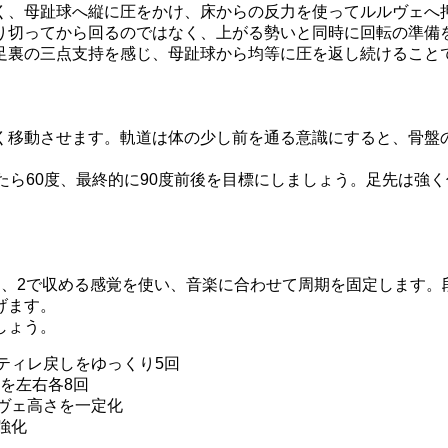
く、母趾球へ縦に圧をかけ、床からの反力を使ってルルヴェへ
り切ってから回るのではなく、上がる勢いと同時に回転の準備
足裏の三点支持を感じ、母趾球から均等に圧を返し続けること
く移動させます。軌道は体の少し前を通る意識にすると、骨盤
たら60度、最終的に90度前後を目標にしましょう。足先は強
め、2で収める感覚を使い、音楽に合わせて周期を固定します。
げます。
しょう。
ティレ戻しをゆっくり5回
を左右各8回
ヴェ高さを一定化
強化