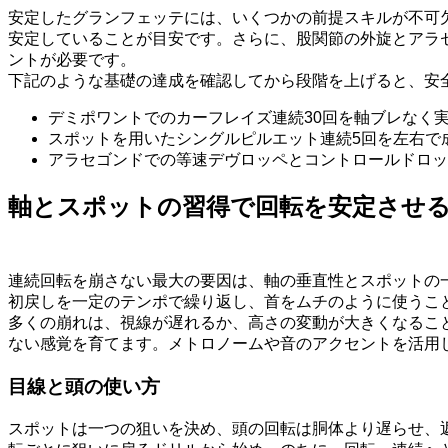
安定したグランフェッテには、いくつかの前提スキルが不可
安定していることが目安です。さらに、股関節の外旋とアラ
ントが必要です。
下記のような基礎の達成を確認してから段階を上げると、安
デミポワントでのカーフレイズ連続30回を軸ブレなく
スポットを用いたシングルピルエット連続5回を左右で
アラセゴンドでの等速デヴロッペとコントロールドロッ
軸とスポットの習得で回転を安定させ
連続回転を崩さない最大の要因は、軸の垂直性とスポットの
初戻しを一定のテンポで繰り返し、首をムチのように使うこ
多くの崩れは、視線が遅れるか、高さの変動が大きくなるこ
ない感覚を育てます。メトロノームや音のアクセントを活用
目線と頭の使い方
スポットは一つの狙いを決め、頭の回転は胴体より遅らせ、