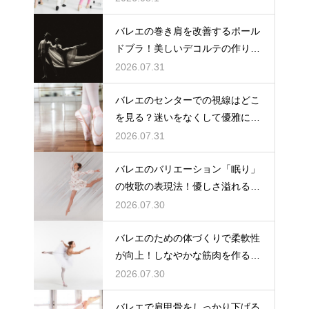
バレエの巻き肩を改善するポール
ドブラ！美しいデコルテの作り方
とは
2026.07.31
バレエのセンターでの視線はどこ
を見る？迷いをなくして優雅に踊
る
2026.07.31
バレエのバリエーション「眠り」
の牧歌の表現法！優しさ溢れる踊
り
2026.07.30
バレエのための体づくりで柔軟性
が向上！しなやかな筋肉を作る毎
日の新習慣
2026.07.30
バレエで肩甲骨をしっかり下げる