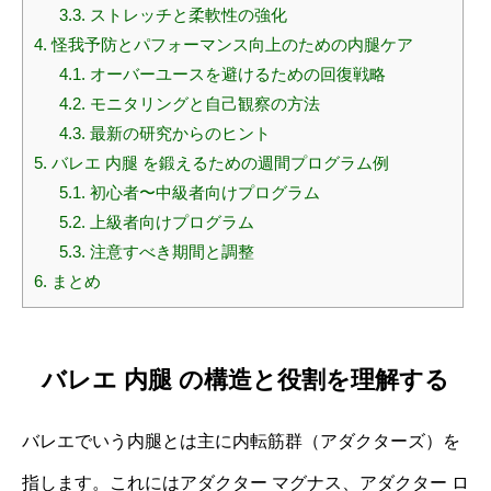
3.3.
ストレッチと柔軟性の強化
4.
怪我予防とパフォーマンス向上のための内腿ケア
4.1.
オーバーユースを避けるための回復戦略
4.2.
モニタリングと自己観察の方法
4.3.
最新の研究からのヒント
5.
バレエ 内腿 を鍛えるための週間プログラム例
5.1.
初心者〜中級者向けプログラム
5.2.
上級者向けプログラム
5.3.
注意すべき期間と調整
6.
まとめ
バレエ 内腿 の構造と役割を理解する
バレエでいう内腿とは主に内転筋群（アダクターズ）を
指します。これにはアダクター マグナス、アダクター ロ