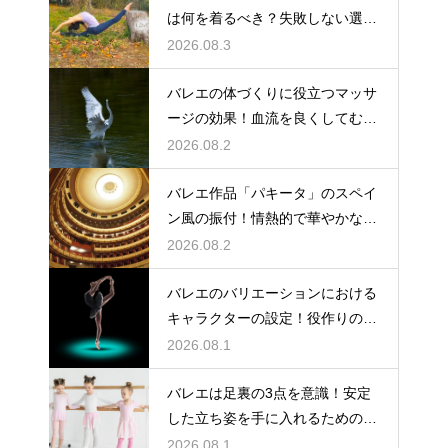
は何を着るべき？失敗しない選び
方
2026.08.3
バレエの体づくりに役立つマッサ
ージの効果！血流を良くしてむく
みスッキリ
2026.08.2
バレエ作品「パキータ」のスペイ
ン風の振付！情熱的で華やかな舞
台の魅力
2026.08.2
バレエのバリエーションにおける
キャラクターの設定！役作りの重
要性
2026.08.1
バレエは足裏の3点を意識！安定
した立ち姿を手に入れるための秘
訣
2026.08.1