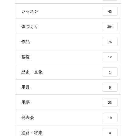
レッスン
43
体づくり
394
作品
76
基礎
12
歴史・文化
1
用具
9
用語
23
発表会
19
進路・将来
4