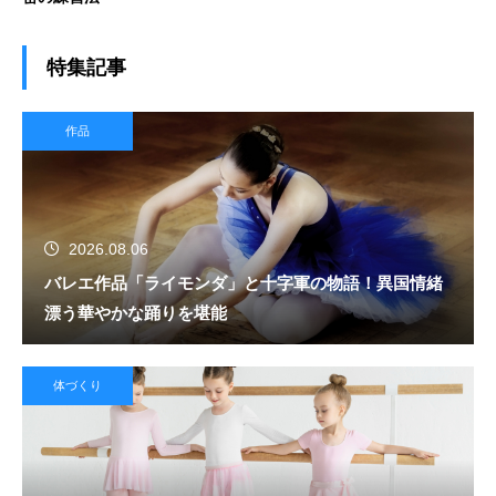
特集記事
作品
2026.08.06
バレエ作品「ライモンダ」と十字軍の物語！異国情緒
漂う華やかな踊りを堪能
体づくり