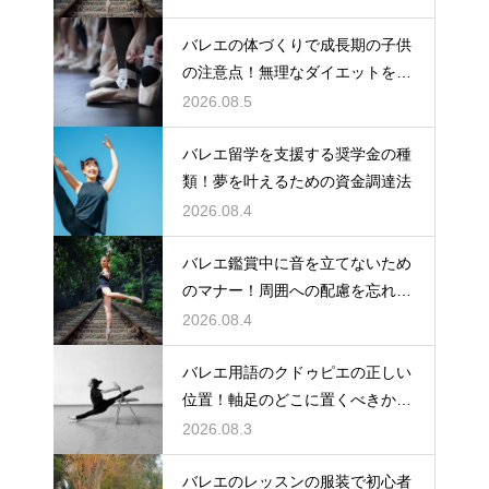
バレエの体づくりで成長期の子供
の注意点！無理なダイエットを防
ぎ健康に
2026.08.5
バレエ留学を支援する奨学金の種
類！夢を叶えるための資金調達法
2026.08.4
バレエ鑑賞中に音を立てないため
のマナー！周囲への配慮を忘れず
に
2026.08.4
バレエ用語のクドゥピエの正しい
位置！軸足のどこに置くべきかを
徹底解説
2026.08.3
バレエのレッスンの服装で初心者