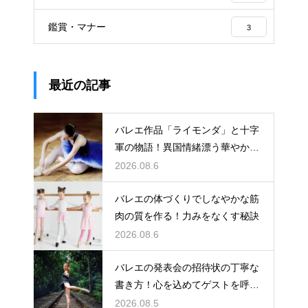
鑑賞・マナー
3
最近の記事
バレエ作品「ライモンダ」と十字
軍の物語！異国情緒漂う華やかな
踊りを堪能
2026.08.6
バレエの体づくりでしなやかな筋
肉の質を作る！力みをなくす秘訣
2026.08.6
バレエの発表会の招待状の丁寧な
書き方！心を込めてゲストを呼ぶ
コツ
2026.08.5