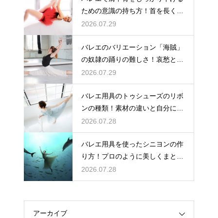
ための意識の持ち方！首を長く見
せる
2026.07.29
バレエのバリエーション「海賊」
の奴隷の踊りの難しさ！哀愁とテ
クニック
2026.07.29
バレエ用具のトゥシューズのリボ
ンの種類！素材の違いと自分に合
う選び方
2026.07.28
バレエ用具を使ったシニヨンの作
り方！プロのように美しくまとめ
る秘訣
2026.07.28
アーカイブ