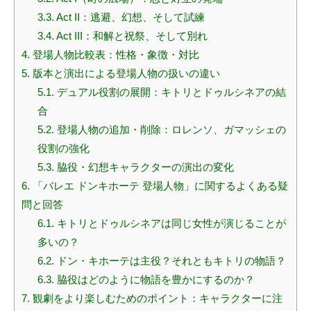
3.3.
Act II：逃避、幻想、そして試練
3.4.
Act III：和解と祝祭、そして別れ
4.
登場人物比較表：性格・象徴・対比
5.
版本と演出による登場人物の扱いの違い
5.1.
デュアル役割の展開：キトリとドゥルシネアの結
合
5.2.
登場人物の追加・削除：ロレンソ、ガマッシェの
役割の強化
5.3.
脇役・幻想キャラクターの演出の変化
6.
「バレエ ドンキホーテ 登場人物」に関するよくある疑
問と回答
6.1.
キトリとドゥルシネアは同じ女性が演じることが
多いの？
6.2.
ドン・キホーテは主役？それともキトリの物語？
6.3.
脇役はどのように物語を豊かにするのか？
7.
観劇をより楽しむためのポイント：キャラクターに注