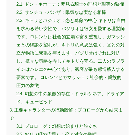
2.1.
ドン・キホーテ：夢見る騎士の理想と現実の狭間
2.2.
サンチョ・パンザ：陽気な忠実なる相棒
2.3.
キトリとバジリオ：恋と葛藤の中心 キトリは自由
を求める若い女性で、バジリオは彼女を愛する理髪師
です。ロレンソは社会的立場や富を重視し、ガマッシ
ェとの縁談を望むが、キトリの意思は強く、父との対
立が物語に緊張を与えます。バジリオはそれに対抗
し、様々な策略を弄してキトリを守る。二人のラブラ
インはバレエの中心であり、観客が最も感情移入する
要素です。 ロレンソとガマッシェ：社会的・親族的
圧力の象徴
2.4.
幻想の中の象徴的存在：ドゥルシネア、ドライア
ド、キューピッド
3.
主要キャラクターの行動図解：プロローグから結末ま
で
3.1.
プロローグ：幻想の始まりと旅立ち
3.2.
Act I（町の広場）：恋と対立の発端