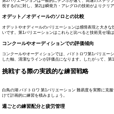
第2バリエーションは一般的にテンポが速く、高速のステッ
視するのに対し、第2は瞬発力・アレグロの技術がよりクリ
オデット／オディールのソロとの比較
オデットやオディールのバリエーションは感情表現と大きな
いです。第1バリエーションはこれらと比べると技術見せ場
コンクールやオーディションでの評価傾向
コンクールやオーディションでは、パドトロワ第1バリエー
した軸、清潔なラインが評価点になります。したがって、第
挑戦する際の実践的な練習戦略
白鳥の湖 パドトロワ 第1バリエーション 難易度を実際に
けて計画的に練習を積みましょう。
週ごとの練習配分と疲労管理