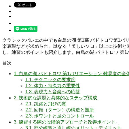
クラシックバレエの中でも白鳥の湖 第1幕 パドトロワ第1
楽表現などが求められ、単なる「美しいソロ」以上に技術と
し、練習のポイントも紹介します。白鳥の湖 パドトロワ 第
目次
1.
白鳥の湖 パドトロワ 第1バリエーション 難易度の全
1.1.
テクニックの要求度
1.2.
体力・持久力の重要性
1.3.
表現力と音楽への応答
2.
技術的な課題と具体的なステップ構成
2.1.
跳躍と飛びの質
2.2.
回転（ターン）の構造と難所
2.3.
ポワントと足のコントロール
3.
練習する際の段階的アプローチと改善ポイント
3.1.
部分練習と通し練のメリット・デメリット