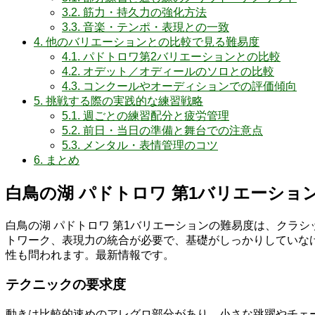
3.2.
筋力・持久力の強化方法
3.3.
音楽・テンポ・表現との一致
4.
他のバリエーションとの比較で見る難易度
4.1.
パドトロワ第2バリエーションとの比較
4.2.
オデット／オディールのソロとの比較
4.3.
コンクールやオーディションでの評価傾向
5.
挑戦する際の実践的な練習戦略
5.1.
週ごとの練習配分と疲労管理
5.2.
前日・当日の準備と舞台での注意点
5.3.
メンタル・表情管理のコツ
6.
まとめ
白鳥の湖 パドトロワ 第1バリエーショ
白鳥の湖 パドトロワ 第1バリエーションの難易度は、クラ
トワーク、表現力の統合が必要で、基礎がしっかりしていな
性も問われます。最新情報です。
テクニックの要求度
動きは比較的速めのアレグロ部分があり、小さな跳躍やチェ