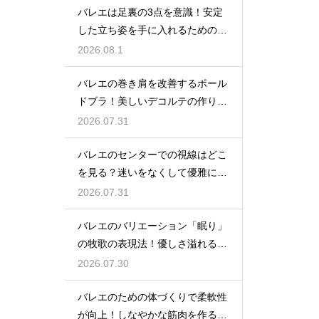
バレエは足裏の3点を意識！安定
した立ち姿を手に入れるための秘
訣
2026.08.1
バレエの巻き肩を改善するポール
ドブラ！美しいデコルテの作り方
とは
2026.07.31
バレエのセンターでの視線はどこ
を見る？迷いをなくして優雅に踊
る
2026.07.31
バレエのバリエーション「眠り」
の牧歌の表現法！優しさ溢れる踊
り
2026.07.30
バレエのための体づくりで柔軟性
が向上！しなやかな筋肉を作る毎