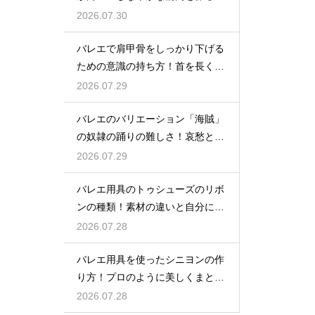
日の新習慣
2026.07.30
バレエで肩甲骨をしっかり下げる
ための意識の持ち方！首を長く見
せる
2026.07.29
バレエのバリエーション「海賊」
の奴隷の踊りの難しさ！哀愁とテ
クニック
2026.07.29
バレエ用具のトゥシューズのリボ
ンの種類！素材の違いと自分に合
う選び方
2026.07.28
バレエ用具を使ったシニヨンの作
り方！プロのように美しくまとめ
る秘訣
2026.07.28