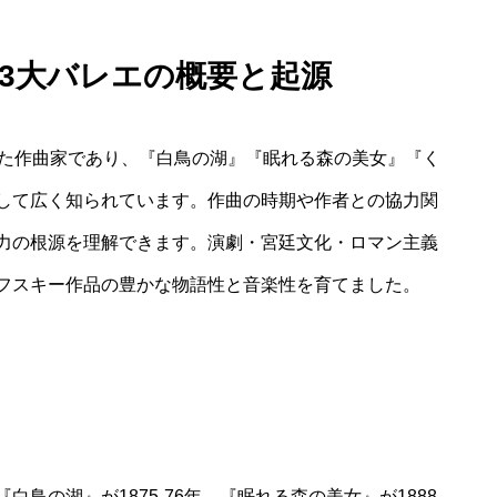
 3大バレエの概要と起源
した作曲家であり、『白鳥の湖』『眠れる森の美女』『く
して広く知られています。作曲の時期や作者との協力関
力の根源を理解できます。演劇・宮廷文化・ロマン主義
フスキー作品の豊かな物語性と音楽性を育てました。
鳥の湖』が1875‐76年、『眠れる森の美女』が1888‐