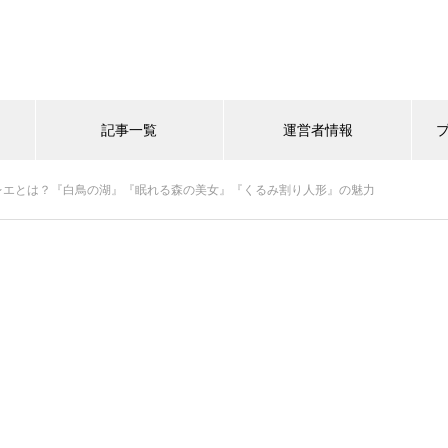
記事一覧
運営者情報
レエとは？『白鳥の湖』『眠れる森の美女』『くるみ割り人形』の魅力