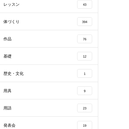
レッスン
43
体づくり
394
作品
76
基礎
12
歴史・文化
1
用具
9
用語
23
発表会
19