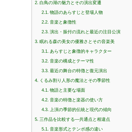
2.
白鳥の湖の魅力とその演出変遷
2.1.
物語のあらすじと登場人物
2.2.
音楽と象徴性
2.3.
演出・振付の流れと最近の注目公演
3.
眠れる森の美女の優雅さとその音楽美
3.1.
あらすじと象徴的キャラクター
3.2.
音楽の構成とテーマ性
3.3.
最近の舞台の特徴と復元演出
4.
くるみ割り人形の魔法とその季節性
4.1.
物語と主要な場面
4.2.
音楽の特徴と楽器の使い方
4.3.
上演の季節的伝統と現代の傾向
5.
三作品を比較する—共通点と相違点
5.1.
音楽形式とテンポ感の違い