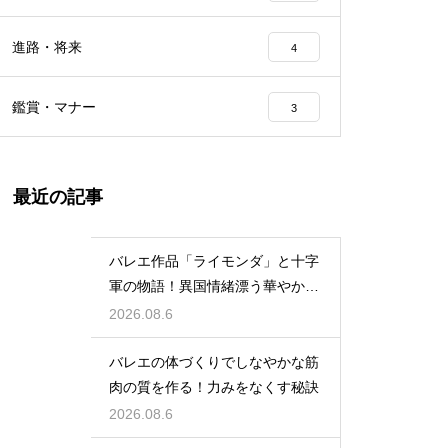
進路・将来
4
鑑賞・マナー
3
最近の記事
バレエ作品「ライモンダ」と十字
軍の物語！異国情緒漂う華やかな
踊りを堪能
2026.08.6
バレエの体づくりでしなやかな筋
肉の質を作る！力みをなくす秘訣
2026.08.6