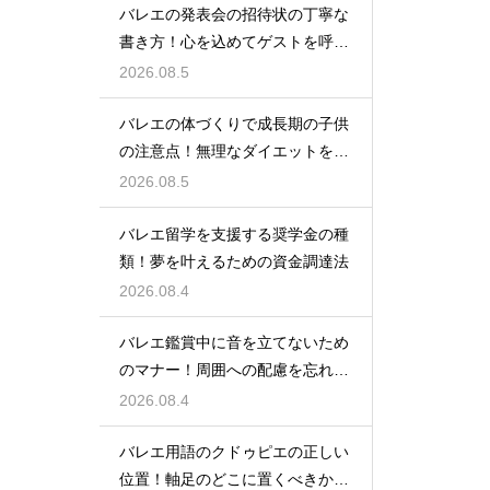
バレエの発表会の招待状の丁寧な
書き方！心を込めてゲストを呼ぶ
コツ
2026.08.5
バレエの体づくりで成長期の子供
の注意点！無理なダイエットを防
ぎ健康に
2026.08.5
バレエ留学を支援する奨学金の種
類！夢を叶えるための資金調達法
2026.08.4
バレエ鑑賞中に音を立てないため
のマナー！周囲への配慮を忘れず
に
2026.08.4
バレエ用語のクドゥピエの正しい
位置！軸足のどこに置くべきかを