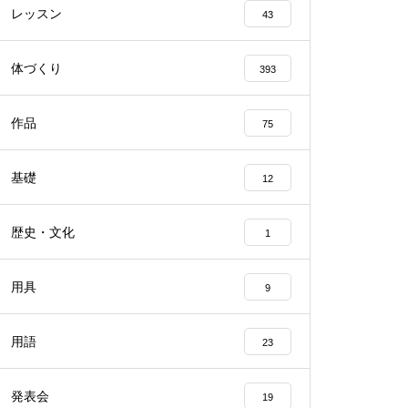
レッスン
43
体づくり
393
作品
75
基礎
12
歴史・文化
1
用具
9
用語
23
発表会
19