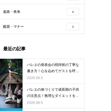
進路・将来
4
鑑賞・マナー
3
最近の記事
バレエの発表会の招待状の丁寧な
書き方！心を込めてゲストを呼ぶ
コツ
2026.08.5
バレエの体づくりで成長期の子供
の注意点！無理なダイエットを防
ぎ健康に
2026.08.5