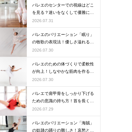
バレエのセンターでの視線はどこ
を見る？迷いをなくして優雅に踊
る
2026.07.31
バレエのバリエーション「眠り」
の牧歌の表現法！優しさ溢れる踊
り
2026.07.30
バレエのための体づくりで柔軟性
が向上！しなやかな筋肉を作る毎
日の新習慣
2026.07.30
バレエで肩甲骨をしっかり下げる
ための意識の持ち方！首を長く見
せる
2026.07.29
バレエのバリエーション「海賊」
の奴隷の踊りの難しさ！哀愁とテ