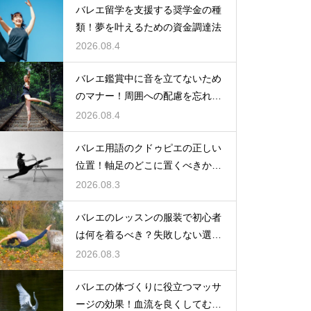
バレエ留学を支援する奨学金の種
類！夢を叶えるための資金調達法
2026.08.4
バレエ鑑賞中に音を立てないため
のマナー！周囲への配慮を忘れず
に
2026.08.4
バレエ用語のクドゥピエの正しい
位置！軸足のどこに置くべきかを
徹底解説
2026.08.3
バレエのレッスンの服装で初心者
は何を着るべき？失敗しない選び
方
2026.08.3
バレエの体づくりに役立つマッサ
ージの効果！血流を良くしてむく