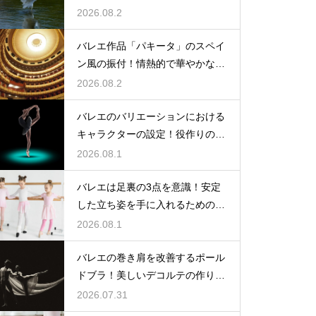
みスッキリ
2026.08.2
バレエ作品「パキータ」のスペイ
ン風の振付！情熱的で華やかな舞
台の魅力
2026.08.2
バレエのバリエーションにおける
キャラクターの設定！役作りの重
要性
2026.08.1
バレエは足裏の3点を意識！安定
した立ち姿を手に入れるための秘
訣
2026.08.1
バレエの巻き肩を改善するポール
ドブラ！美しいデコルテの作り方
とは
2026.07.31