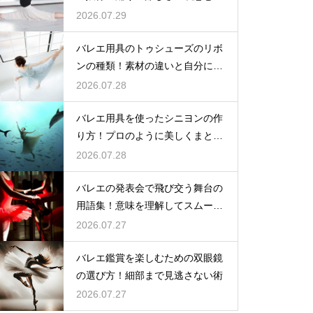
クニック
2026.07.29
バレエ用具のトゥシューズのリボ
ンの種類！素材の違いと自分に合
う選び方
2026.07.28
バレエ用具を使ったシニヨンの作
り方！プロのように美しくまとめ
る秘訣
2026.07.28
バレエの発表会で飛び交う舞台の
用語集！意味を理解してスムーズ
に動く
2026.07.27
バレエ鑑賞を楽しむための双眼鏡
の選び方！細部まで見逃さない術
2026.07.27