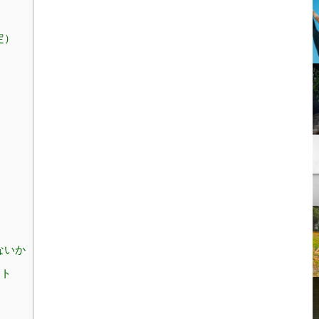
定）
ないか
ント