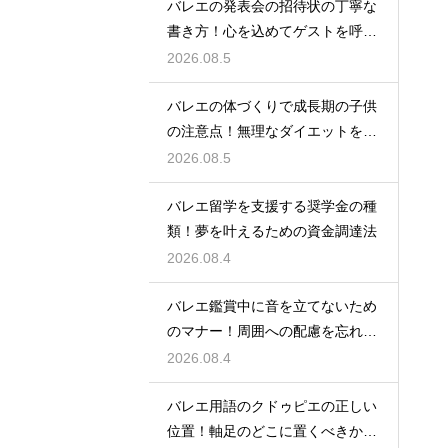
バレエの発表会の招待状の丁寧な
書き方！心を込めてゲストを呼ぶ
コツ
2026.08.5
バレエの体づくりで成長期の子供
の注意点！無理なダイエットを防
ぎ健康に
2026.08.5
バレエ留学を支援する奨学金の種
類！夢を叶えるための資金調達法
2026.08.4
バレエ鑑賞中に音を立てないため
のマナー！周囲への配慮を忘れず
に
2026.08.4
バレエ用語のクドゥピエの正しい
位置！軸足のどこに置くべきかを