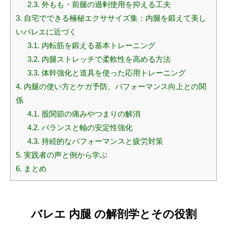
2.3.
外もも・前腿の過剰使用を抑える工夫
3.
自宅でできる極秘エクササイズ集：内腿を鍛えて美し
いバレエに近づく
3.1.
内転筋を鍛える基本トレーニング
3.2.
内腿ストレッチで柔軟性を高める方法
3.3.
体幹強化と道具を使った応用トレーニング
4.
内腿の使い方とケガ予防、パフォーマンス向上との関
係
4.1.
股関節の痛みやつまりの解消
4.2.
バランスと軸の安定性強化
4.3.
持続的なパフォーマンスと疲労対策
5.
実践者の声と例から学ぶ
6.
まとめ
バレエ 内腿 の解剖学とその役割