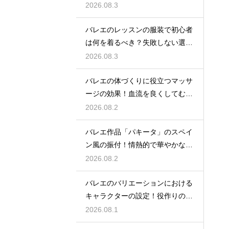
徹底解説
2026.08.3
バレエのレッスンの服装で初心者
は何を着るべき？失敗しない選び
方
2026.08.3
バレエの体づくりに役立つマッサ
ージの効果！血流を良くしてむく
みスッキリ
2026.08.2
バレエ作品「パキータ」のスペイ
ン風の振付！情熱的で華やかな舞
台の魅力
2026.08.2
バレエのバリエーションにおける
キャラクターの設定！役作りの重
要性
2026.08.1