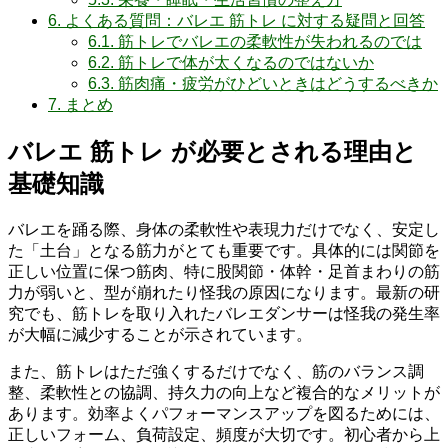
6.
よくある質問：バレエ 筋トレ に対する疑問と回答
6.1.
筋トレでバレエの柔軟性が失われるのでは
6.2.
筋トレで体が太くなるのではないか
6.3.
筋肉痛・疲労がひどいときはどうするべきか
7.
まとめ
バレエ 筋トレ が必要とされる理由と
基礎知識
バレエを踊る際、身体の柔軟性や表現力だけでなく、安定し
た「土台」となる筋力がとても重要です。具体的には関節を
正しい位置に保つ筋肉、特に股関節・体幹・足首まわりの筋
力が弱いと、型が崩れたり怪我の原因になります。最新の研
究でも、筋トレを取り入れたバレエダンサーは怪我の発生率
が大幅に減少することが示されています。
また、筋トレはただ強くするだけでなく、筋のバランス調
整、柔軟性との協調、持久力の向上など複合的なメリットが
あります。効率よくパフォーマンスアップを図るためには、
正しいフォーム、負荷設定、頻度が大切です。初心者から上