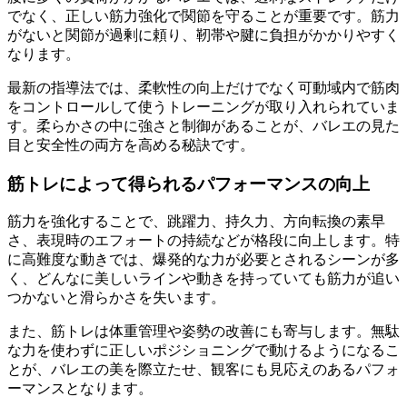
でなく、正しい筋力強化で関節を守ることが重要です。筋力
がないと関節が過剰に頼り、靭帯や腱に負担がかかりやすく
なります。
最新の指導法では、柔軟性の向上だけでなく可動域内で筋肉
をコントロールして使うトレーニングが取り入れられていま
す。柔らかさの中に強さと制御があることが、バレエの見た
目と安全性の両方を高める秘訣です。
筋トレによって得られるパフォーマンスの向上
筋力を強化することで、跳躍力、持久力、方向転換の素早
さ、表現時のエフォートの持続などが格段に向上します。特
に高難度な動きでは、爆発的な力が必要とされるシーンが多
く、どんなに美しいラインや動きを持っていても筋力が追い
つかないと滑らかさを失います。
また、筋トレは体重管理や姿勢の改善にも寄与します。無駄
な力を使わずに正しいポジショニングで動けるようになるこ
とが、バレエの美を際立たせ、観客にも見応えのあるパフォ
ーマンスとなります。