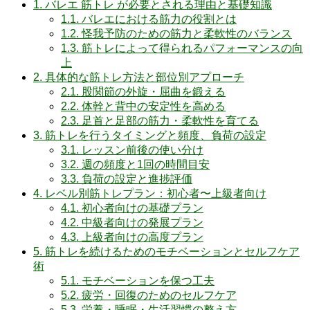
1.
バレエ 筋トレ が必要とされる理由と基礎知識
1.1.
バレエにおける筋力の役割とは
1.2.
怪我予防のための筋力と柔軟性のバランス
1.3.
筋トレによって得られるパフォーマンスの向
上
2.
具体的な筋トレ方法と部位別アプローチ
2.1.
股関節の外旋・屈曲を鍛える
2.2.
体幹と背中の安定性を高める
2.3.
足首と足部の筋力・柔軟性を育てる
3.
筋トレを行うタイミングと頻度、負荷の設定
3.1.
レッスン前後の使い分け
3.2.
週の頻度と1回の時間目安
3.3.
負荷の設定と進捗評価
4.
レベル別筋トレプラン：初心者〜上級者向け
4.1.
初心者向けの基礎プラン
4.2.
中級者向けの発展プラン
4.3.
上級者向けの高度プラン
5.
筋トレを続けるためのモチベーションとセルフケア
術
5.1.
モチベーションを保つ工夫
5.2.
疲労・回復のためのセルフケア
5.3.
栄養・睡眠・生活習慣の整え方