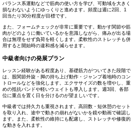
バランス系運動などで筋肉の使い方を学び、可動域を大きく
損なわないようにゆっくりと進めます。頻度は週に2回、1
回当たり30分程度が目標です。
また、フォームチェックが非常に重要です。動かす関節や筋
肉がどのように働いているかを意識しながら、痛みが出る場
合は無理をせず負荷を軽くします。柔軟性のストレッチも併
用すると開始時の違和感を減らせます。
中級者向けの発展プラン
レッスン経験がある程度あり、基礎筋力がついてきた段階で
は、股関節外旋・脚の持ち上げ動作・ジャンプ着地時のコン
トロールなどを強化します。エクササイズの数を増やし、重
めの抵抗バンドや軽いウェイトも導入します。週3回、各部
位に重点を置く日を分けるのが望ましいです。
中級者では持久力も重視されます。高回数・短休憩のセット
を取り入れ、途中で動きの崩れがないかを鏡や動画で確認し
ます。また、柔軟性の維持にも配慮し、ストレッチや修復的
な動きを入れます。