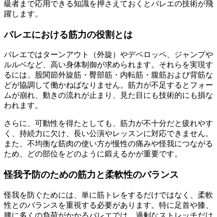
級者まで応用できる知識を押さえておくとバレエの技術が飛
躍します。
バレエにおける筋力の役割とは
バレエではターンアウト（外旋）やデベロッペ、ジャンプや
ルルベなど、高い身体制御が求められます。それらを実現す
るには、股関節外旋筋・臀部筋・内転筋・腹筋および背筋な
どが協調して働かねばなりません。筋力が不足するとフォー
ムが崩れ、動きの流れが止まり、見た目にも技術的にも損な
われます。
さらに、可動性を得たとしても、筋力が不十分だと疲れやす
く、持続力に欠け、長い公演やレッスンに対応できません。
また、不均衡な筋肉の使い方が慢性の痛みや怪我につながる
ため、どの部位をどのように鍛えるかが重要です。
怪我予防のための筋力と柔軟性のバランス
怪我を防ぐためには、単に筋トレをするだけではなく、柔軟
性とのバランスを重視する必要があります。特に足首や膝、
腰に多くの負荷がかかるバレエでは、過剰なストレッチだけ