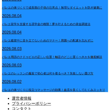
バレエの体づくりで成長期の子供の注意点！無理なダイエットを防ぎ健康に
2026.08.04
バレエ留学を支援する奨学金の種類！夢を叶えるための資金調達法
2026.08.04
バレエ鑑賞中に音を立てないためのマナー！周囲への配慮を忘れずに
2026.08.03
バレエ用語のクドゥピエの正しい位置！軸足のどこに置くべきかを徹底解説
2026.08.03
バレエのレッスンの服装で初心者は何を着るべき？失敗しない選び方
2026.08.02
バレエの体づくりに役立つマッサージの効果！血流を良くしてむくみスッキリ
運営者情報
プライバシーポリシー
コンタクト