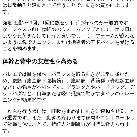
は日常動作と連動させて行うことで、動きの質が向上しま
す。
頻度は週2〜3回、1回に数セットずつ行うのが一般的です
が、レッスン前には軽めのウォームアップとして、オフ日に
はやや負荷をかけて行うと良いでしょう。フォームが崩れな
いように鏡でチェック、または指導者のアドバイスを受ける
ことを勧めます。
体幹と背中の安定性を高める
バレエでは軸を保ち、バランスを取る動きが非常に多いた
め、腹筋（腹直筋・腹横筋）、腹斜筋、背筋群（脊柱起立筋
など）の強さが不可欠です。プランク系やバードドッグ、デ
ッドバグなど、自重または軽い抵抗で動かすタイプのトレー
ニングが効果的です。
これらを行う際には、呼吸を止めずに動きに連動させること
が重要です。また、動きの終わりまで筋肉をコントロールし
て緊張を保つことで、持続力と制御力が同時に鍛えられま
す。