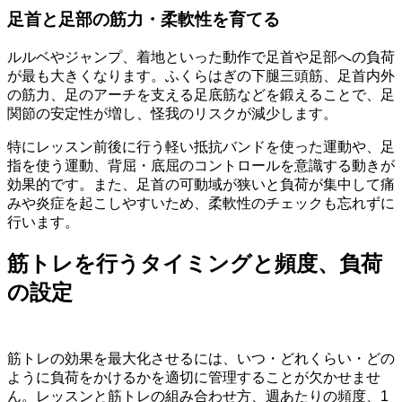
足首と足部の筋力・柔軟性を育てる
ルルベやジャンプ、着地といった動作で足首や足部への負荷
が最も大きくなります。ふくらはぎの下腿三頭筋、足首内外
の筋力、足のアーチを支える足底筋などを鍛えることで、足
関節の安定性が増し、怪我のリスクが減少します。
特にレッスン前後に行う軽い抵抗バンドを使った運動や、足
指を使う運動、背屈・底屈のコントロールを意識する動きが
効果的です。また、足首の可動域が狭いと負荷が集中して痛
みや炎症を起こしやすいため、柔軟性のチェックも忘れずに
行います。
筋トレを行うタイミングと頻度、負荷
の設定
筋トレの効果を最大化させるには、いつ・どれくらい・どの
ように負荷をかけるかを適切に管理することが欠かせませ
ん。レッスンと筋トレの組み合わせ方、週あたりの頻度、1