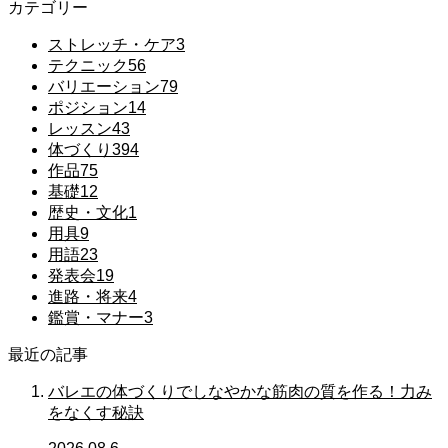
カテゴリー
ストレッチ・ケア
3
テクニック
56
バリエーション
79
ポジション
14
レッスン
43
体づくり
394
作品
75
基礎
12
歴史・文化
1
用具
9
用語
23
発表会
19
進路・将来
4
鑑賞・マナー
3
最近の記事
バレエの体づくりでしなやかな筋肉の質を作る！力み
をなくす秘訣