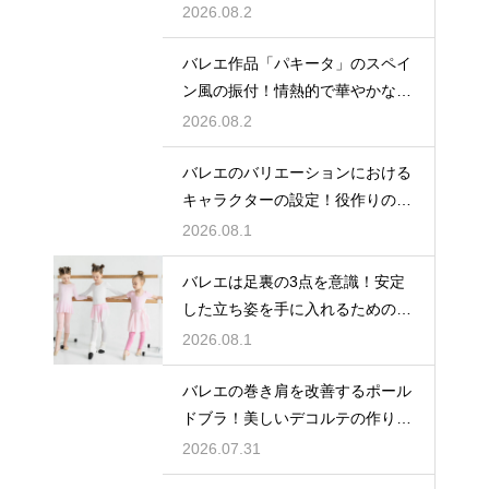
みスッキリ
2026.08.2
バレエ作品「パキータ」のスペイ
ン風の振付！情熱的で華やかな舞
台の魅力
2026.08.2
バレエのバリエーションにおける
キャラクターの設定！役作りの重
要性
2026.08.1
バレエは足裏の3点を意識！安定
した立ち姿を手に入れるための秘
訣
2026.08.1
バレエの巻き肩を改善するポール
ドブラ！美しいデコルテの作り方
とは
2026.07.31