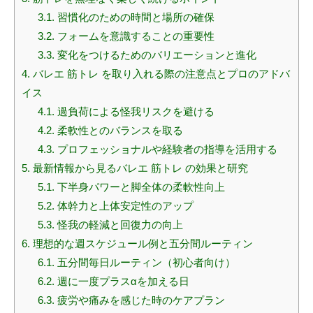
3.1.
習慣化のための時間と場所の確保
3.2.
フォームを意識することの重要性
3.3.
変化をつけるためのバリエーションと進化
4.
バレエ 筋トレ を取り入れる際の注意点とプロのアドバ
イス
4.1.
過負荷による怪我リスクを避ける
4.2.
柔軟性とのバランスを取る
4.3.
プロフェッショナルや経験者の指導を活用する
5.
最新情報から見るバレエ 筋トレ の効果と研究
5.1.
下半身パワーと脚全体の柔軟性向上
5.2.
体幹力と上体安定性のアップ
5.3.
怪我の軽減と回復力の向上
6.
理想的な週スケジュール例と五分間ルーティン
6.1.
五分間毎日ルーティン（初心者向け）
6.2.
週に一度プラスαを加える日
6.3.
疲労や痛みを感じた時のケアプラン