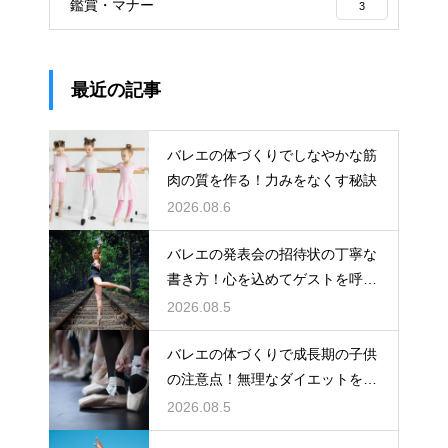
鑑賞・マナー
3
最近の記事
バレエの体づくりでしなやかな筋
肉の質を作る！力みをなくす秘訣
2026.08.6
バレエの発表会の招待状の丁寧な
書き方！心を込めてゲストを呼ぶ
コツ
2026.08.5
バレエの体づくりで成長期の子供
の注意点！無理なダイエットを防
ぎ健康に
2026.08.5