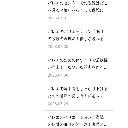
バレエのセンターでの視線はどこ
を見る？迷いをなくして優雅に踊
る
2026.07.31
バレエのバリエーション「眠り」
の牧歌の表現法！優しさ溢れる踊
り
2026.07.30
バレエのための体づくりで柔軟性
が向上！しなやかな筋肉を作る毎
日の新習慣
2026.07.30
バレエで肩甲骨をしっかり下げる
ための意識の持ち方！首を長く見
せる
2026.07.29
バレエのバリエーション「海賊」
の奴隷の踊りの難しさ！哀愁とテ