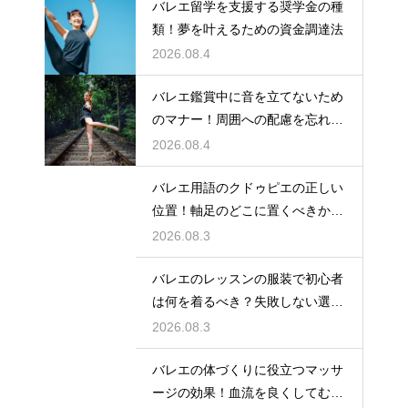
バレエ留学を支援する奨学金の種
類！夢を叶えるための資金調達法
2026.08.4
バレエ鑑賞中に音を立てないため
のマナー！周囲への配慮を忘れず
に
2026.08.4
バレエ用語のクドゥピエの正しい
位置！軸足のどこに置くべきかを
徹底解説
2026.08.3
バレエのレッスンの服装で初心者
は何を着るべき？失敗しない選び
方
2026.08.3
バレエの体づくりに役立つマッサ
ージの効果！血流を良くしてむく