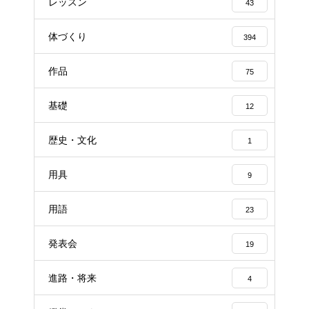
レッスン
43
体づくり
394
作品
75
基礎
12
歴史・文化
1
用具
9
用語
23
発表会
19
進路・将来
4