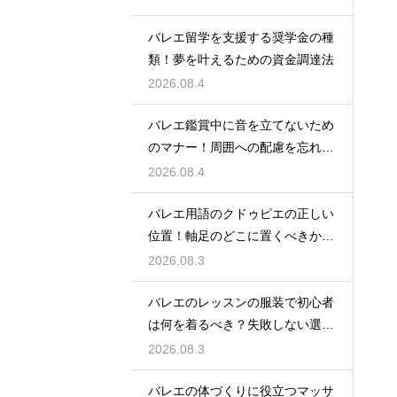
バレエ留学を支援する奨学金の種
類！夢を叶えるための資金調達法
2026.08.4
バレエ鑑賞中に音を立てないため
のマナー！周囲への配慮を忘れず
に
2026.08.4
バレエ用語のクドゥピエの正しい
位置！軸足のどこに置くべきかを
徹底解説
2026.08.3
バレエのレッスンの服装で初心者
は何を着るべき？失敗しない選び
方
2026.08.3
バレエの体づくりに役立つマッサ