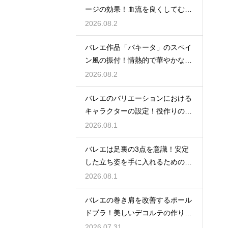
ージの効果！血流を良くしてむく
みスッキリ
2026.08.2
バレエ作品「パキータ」のスペイ
ン風の振付！情熱的で華やかな舞
台の魅力
2026.08.2
バレエのバリエーションにおける
キャラクターの設定！役作りの重
要性
2026.08.1
バレエは足裏の3点を意識！安定
した立ち姿を手に入れるための秘
訣
2026.08.1
バレエの巻き肩を改善するポール
ドブラ！美しいデコルテの作り方
とは
2026.07.31