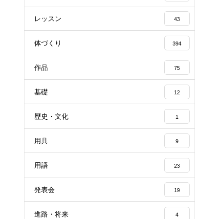
レッスン
43
体づくり
394
作品
75
基礎
12
歴史・文化
1
用具
9
用語
23
発表会
19
進路・将来
4