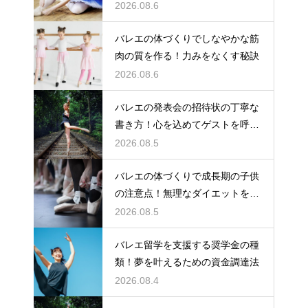
踊りを堪能
2026.08.6
バレエの体づくりでしなやかな筋
肉の質を作る！力みをなくす秘訣
2026.08.6
バレエの発表会の招待状の丁寧な
書き方！心を込めてゲストを呼ぶ
コツ
2026.08.5
バレエの体づくりで成長期の子供
の注意点！無理なダイエットを防
ぎ健康に
2026.08.5
バレエ留学を支援する奨学金の種
類！夢を叶えるための資金調達法
2026.08.4