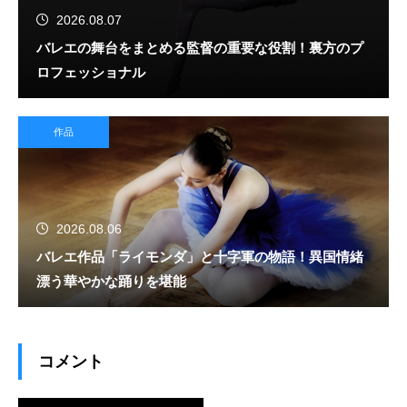
2026.08.07
バレエの舞台をまとめる監督の重要な役割！裏方のプ
ロフェッショナル
作品
2026.08.06
バレエ作品「ライモンダ」と十字軍の物語！異国情緒
漂う華やかな踊りを堪能
コメント