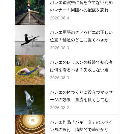
バレエ鑑賞中に音を立てないため
のマナー！周囲への配慮を忘れず
に
2026.08.4
バレエ用語のクドゥピエの正しい
位置！軸足のどこに置くべきかを
徹底解説
2026.08.3
バレエのレッスンの服装で初心者
は何を着るべき？失敗しない選び
方
2026.08.3
バレエの体づくりに役立つマッサ
ージの効果！血流を良くしてむく
みスッキリ
2026.08.2
バレエ作品「パキータ」のスペイ
ン風の振付！情熱的で華やかな舞