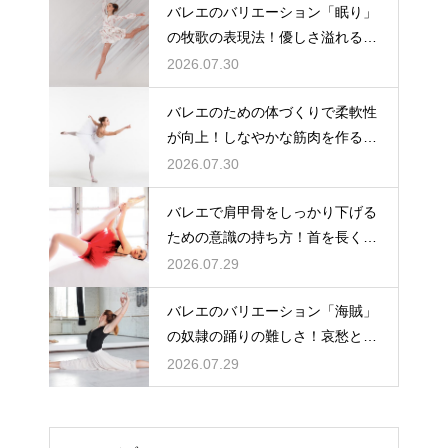
バレエのバリエーション「眠り」
の牧歌の表現法！優しさ溢れる踊
り
2026.07.30
バレエのための体づくりで柔軟性
が向上！しなやかな筋肉を作る毎
日の新習慣
2026.07.30
バレエで肩甲骨をしっかり下げる
ための意識の持ち方！首を長く見
せる
2026.07.29
バレエのバリエーション「海賊」
の奴隷の踊りの難しさ！哀愁とテ
クニック
2026.07.29