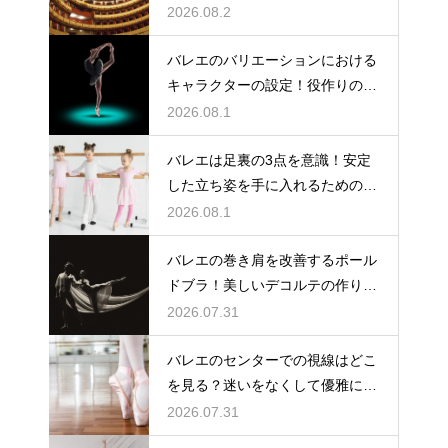
台の魅力
2026.08.2
バレエのバリエーションにおける
キャラクターの設定！役作りの重
要性
2026.08.1
バレエは足裏の3点を意識！安定
した立ち姿を手に入れるための秘
訣
2026.08.1
バレエの巻き肩を改善するポール
ドブラ！美しいデコルテの作り方
とは
2026.07.31
バレエのセンターでの視線はどこ
を見る？迷いをなくして優雅に踊
る
2026.07.31