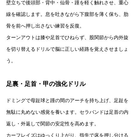
壁立ちで後頭部・背中・仙骨・踵を軽く触れさせ、重心
線を確認します。息を吐きながら下腹部を薄く保ち、肋
骨を前へ押し出さない練習を反復。
ターンアウトは膝や足首でひねらず、股関節から内外旋
を切り替えるドリルで脳に正しい経路を覚えさせましょ
う。
足裏・足首・甲の強化ドリル
ドミングで母趾球と踵の間のアーチを持ち上げ、足趾を
無駄に丸めない感覚を養います。セラバンドは足首の内
返し・外返しで関節の安定性を高めます。
カーフレイズはゆっくり上がり、指先で床を押し分ける