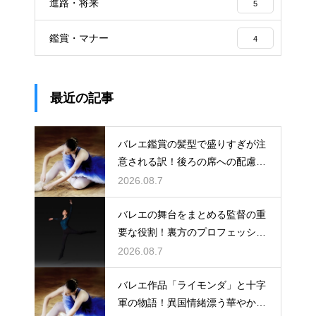
進路・将来
5
鑑賞・マナー
4
最近の記事
バレエ鑑賞の髪型で盛りすぎが注
意される訳！後ろの席への配慮と
は
2026.08.7
バレエの舞台をまとめる監督の重
要な役割！裏方のプロフェッショ
ナル
2026.08.7
バレエ作品「ライモンダ」と十字
軍の物語！異国情緒漂う華やかな