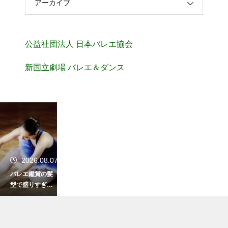
アーカイブ
公益社団法人 日本バレエ協会
新国立劇場 バレエ＆ダンス
2026.08.07
バレエ鑑賞の髪
型で盛りすぎが
注意される訳！
後ろの席への配
慮とは