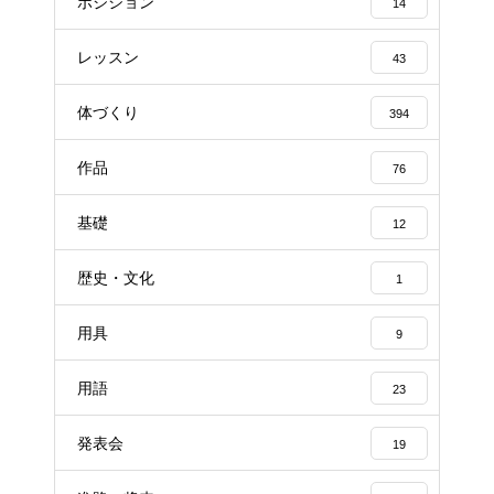
ポジション
14
レッスン
43
体づくり
394
作品
76
基礎
12
歴史・文化
1
用具
9
用語
23
発表会
19