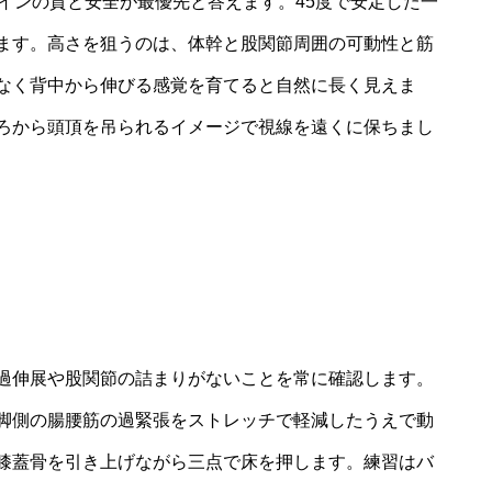
インの質と安全が最優先と答えます。45度で安定した一
ます。高さを狙うのは、体幹と股関節周囲の可動性と筋
なく背中から伸びる感覚を育てると自然に長く見えま
ろから頭頂を吊られるイメージで視線を遠くに保ちまし
過伸展や股関節の詰まりがないことを常に確認します。
脚側の腸腰筋の過緊張をストレッチで軽減したうえで動
膝蓋骨を引き上げながら三点で床を押します。練習はバ