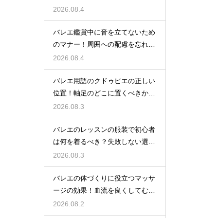
2026.08.4
バレエ鑑賞中に音を立てないため
のマナー！周囲への配慮を忘れず
に
2026.08.4
バレエ用語のクドゥピエの正しい
位置！軸足のどこに置くべきかを
徹底解説
2026.08.3
バレエのレッスンの服装で初心者
は何を着るべき？失敗しない選び
方
2026.08.3
バレエの体づくりに役立つマッサ
ージの効果！血流を良くしてむく
みスッキリ
2026.08.2