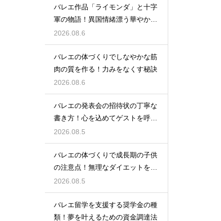
バレエ作品「ライモンダ」と十字
軍の物語！異国情緒漂う華やかな
踊りを堪能
2026.08.6
バレエの体づくりでしなやかな筋
肉の質を作る！力みをなくす秘訣
2026.08.6
バレエの発表会の招待状の丁寧な
書き方！心を込めてゲストを呼ぶ
コツ
2026.08.5
バレエの体づくりで成長期の子供
の注意点！無理なダイエットを防
ぎ健康に
2026.08.5
バレエ留学を支援する奨学金の種
類！夢を叶えるための資金調達法