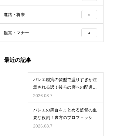
進路・将来
5
鑑賞・マナー
4
最近の記事
バレエ鑑賞の髪型で盛りすぎが注
意される訳！後ろの席への配慮と
は
2026.08.7
バレエの舞台をまとめる監督の重
要な役割！裏方のプロフェッショ
ナル
2026.08.7