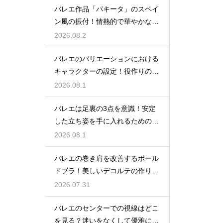
バレエ作品「パキータ」のスペイ
ン風の振付！情熱的で華やかな舞
台の魅力
2026.08.2
バレエのバリエーションにおける
キャラクターの設定！役作りの重
要性
2026.08.1
バレエは足裏の3点を意識！安定
した立ち姿を手に入れるための秘
訣
2026.08.1
バレエの巻き肩を改善するポール
ドブラ！美しいデコルテの作り方
とは
2026.07.31
バレエのセンターでの視線はどこ
を見る？迷いをなくして優雅に踊