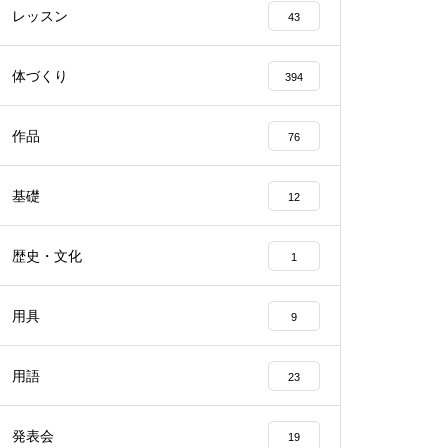
レッスン
43
体づくり
394
作品
76
基礎
12
歴史・文化
1
用具
9
用語
23
発表会
19