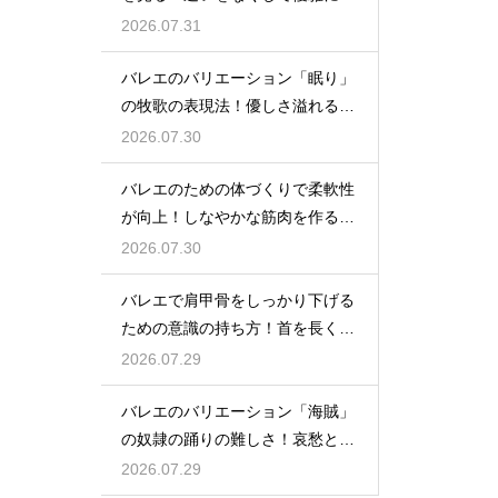
る
2026.07.31
バレエのバリエーション「眠り」
の牧歌の表現法！優しさ溢れる踊
り
2026.07.30
バレエのための体づくりで柔軟性
が向上！しなやかな筋肉を作る毎
日の新習慣
2026.07.30
バレエで肩甲骨をしっかり下げる
ための意識の持ち方！首を長く見
せる
2026.07.29
バレエのバリエーション「海賊」
の奴隷の踊りの難しさ！哀愁とテ
クニック
2026.07.29