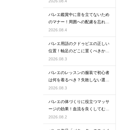
2026.08.4
バレエ鑑賞中に音を立てないため
のマナー！周囲への配慮を忘れず
に
2026.08.4
バレエ用語のクドゥピエの正しい
位置！軸足のどこに置くべきかを
徹底解説
2026.08.3
バレエのレッスンの服装で初心者
は何を着るべき？失敗しない選び
方
2026.08.3
バレエの体づくりに役立つマッサ
ージの効果！血流を良くしてむく
みスッキリ
2026.08.2