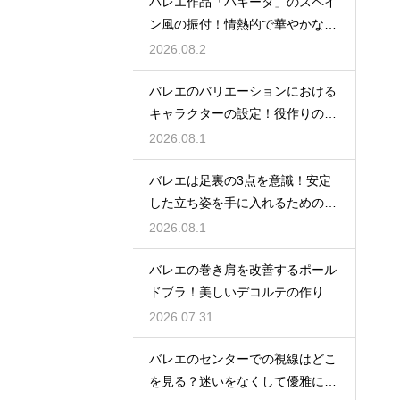
バレエ作品「パキータ」のスペイ
ン風の振付！情熱的で華やかな舞
台の魅力
2026.08.2
バレエのバリエーションにおける
キャラクターの設定！役作りの重
要性
2026.08.1
バレエは足裏の3点を意識！安定
した立ち姿を手に入れるための秘
訣
2026.08.1
バレエの巻き肩を改善するポール
ドブラ！美しいデコルテの作り方
とは
2026.07.31
バレエのセンターでの視線はどこ
を見る？迷いをなくして優雅に踊