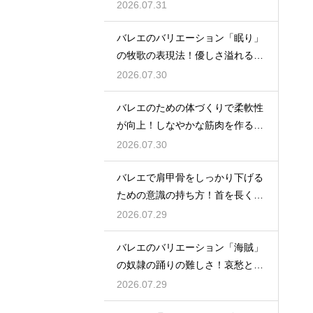
る
2026.07.31
バレエのバリエーション「眠り」
の牧歌の表現法！優しさ溢れる踊
り
2026.07.30
バレエのための体づくりで柔軟性
が向上！しなやかな筋肉を作る毎
日の新習慣
2026.07.30
バレエで肩甲骨をしっかり下げる
ための意識の持ち方！首を長く見
せる
2026.07.29
バレエのバリエーション「海賊」
の奴隷の踊りの難しさ！哀愁とテ
クニック
2026.07.29