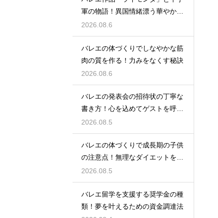
軍の物語！異国情緒漂う華やかな
踊りを堪能
2026.08.6
バレエの体づくりでしなやかな筋
肉の質を作る！力みをなくす秘訣
2026.08.6
バレエの発表会の招待状の丁寧な
書き方！心を込めてゲストを呼ぶ
コツ
2026.08.5
バレエの体づくりで成長期の子供
の注意点！無理なダイエットを防
ぎ健康に
2026.08.5
バレエ留学を支援する奨学金の種
類！夢を叶えるための資金調達法