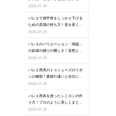
日の新習慣
2026.07.30
バレエで肩甲骨をしっかり下げる
ための意識の持ち方！首を長く見
せる
2026.07.29
バレエのバリエーション「海賊」
の奴隷の踊りの難しさ！哀愁とテ
クニック
2026.07.29
バレエ用具のトゥシューズのリボ
ンの種類！素材の違いと自分に合
う選び方
2026.07.28
バレエ用具を使ったシニヨンの作
り方！プロのように美しくまとめ
る秘訣
2026.07.28