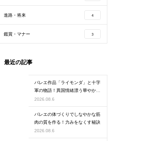
進路・将来
4
鑑賞・マナー
3
最近の記事
バレエ作品「ライモンダ」と十字
軍の物語！異国情緒漂う華やかな
踊りを堪能
2026.08.6
バレエの体づくりでしなやかな筋
肉の質を作る！力みをなくす秘訣
2026.08.6