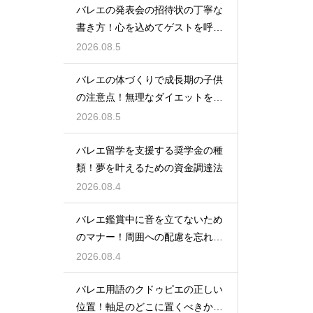
バレエの発表会の招待状の丁寧な
書き方！心を込めてゲストを呼ぶ
コツ
2026.08.5
バレエの体づくりで成長期の子供
の注意点！無理なダイエットを防
ぎ健康に
2026.08.5
バレエ留学を支援する奨学金の種
類！夢を叶えるための資金調達法
2026.08.4
バレエ鑑賞中に音を立てないため
のマナー！周囲への配慮を忘れず
に
2026.08.4
バレエ用語のクドゥピエの正しい
位置！軸足のどこに置くべきかを