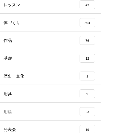
レッスン
43
体づくり
394
作品
76
基礎
12
歴史・文化
1
用具
9
用語
23
発表会
19