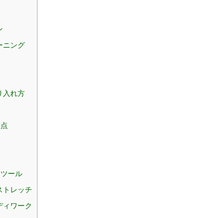
ン
ーニング
り入れ方
意点
とツール
ストレッチ
ディワーク