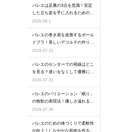
バレエは足裏の3点を意識！安定
した立ち姿を手に入れるための秘
訣
2026.08.1
バレエの巻き肩を改善するポール
ドブラ！美しいデコルテの作り方
とは
2026.07.31
バレエのセンターでの視線はどこ
を見る？迷いをなくして優雅に踊
る
2026.07.31
バレエのバリエーション「眠り」
の牧歌の表現法！優しさ溢れる踊
り
2026.07.30
バレエのための体づくりで柔軟性
が向上！しなやかな筋肉を作る毎