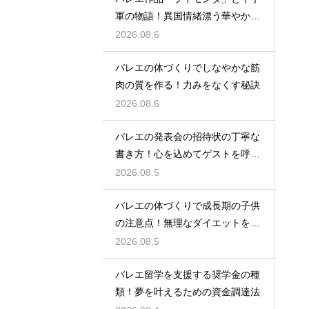
軍の物語！異国情緒漂う華やかな
踊りを堪能
2026.08.6
バレエの体づくりでしなやかな筋
肉の質を作る！力みをなくす秘訣
2026.08.6
バレエの発表会の招待状の丁寧な
書き方！心を込めてゲストを呼ぶ
コツ
2026.08.5
バレエの体づくりで成長期の子供
の注意点！無理なダイエットを防
ぎ健康に
2026.08.5
バレエ留学を支援する奨学金の種
類！夢を叶えるための資金調達法