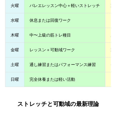
火曜
バレエレッスン中心＋軽いストレッチ
動
水曜
休息または回復ワーク
ス
木曜
中〜上級の筋トレ種目
跳
金曜
レッスン＋可動域ワーク
動
土曜
通し練習またはパフォーマンス練習
省
日曜
完全休養または軽い活動
回
ストレッチと可動域の最新理論